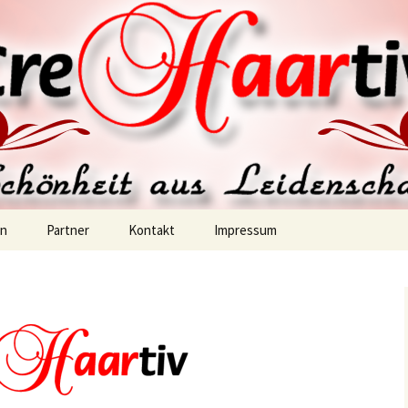
v-Furth
en
Partner
Kontakt
Impressum
es
e Haarfarben
Organische Glättung
ngerung–Cre