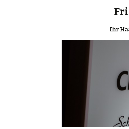
Fr
Wimpernlif
Festliche 
Ihr Ha
Trendfris